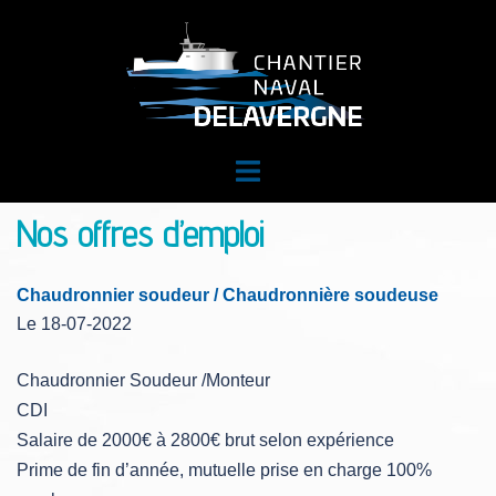
Aller
au
contenu
Ouvrir/fermer
le
Nos offres d’emploi
menu
Chaudronnier soudeur / Chaudronnière soudeuse
Le 18-07-2022
Chaudronnier Soudeur /Monteur
CDI
Salaire de 2000€ à 2800€ brut selon expérience
Prime de fin d’année, mutuelle prise en charge 100%