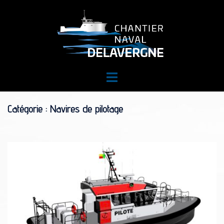
Aller
au
contenu
Ouvrir/fermer
le
menu
Catégorie :
Navires de pilotage