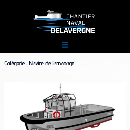
Aller
au
contenu
Ouvrir/fermer
le
menu
Catégorie :
Navire de lamanage