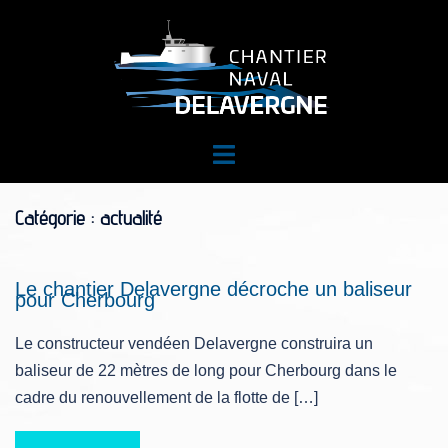
Aller
au
contenu
Ouvrir/fermer
le
menu
Catégorie :
actualité
Le chantier Delavergne décroche un baliseur
pour Cherbourg
Le constructeur vendéen Delavergne construira un
baliseur de 22 mètres de long pour Cherbourg dans le
cadre du renouvellement de la flotte de […]