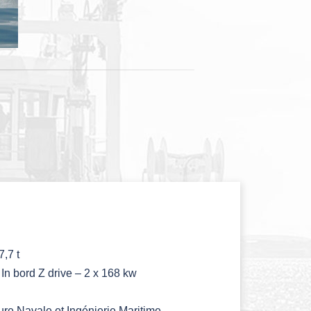
,7 t
 In bord Z drive – 2 x 168 kw
ure Navale et Ingénierie Maritime